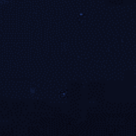
新增“赛事快报”弹窗提醒。
推荐算法优化，提升相关性。
夜间模式下字体显示修复。
2025年3月8日 · v6.0.0
整体架构升级，引入动态赛事引擎。
视觉焕新，体验更清爽。
2023 年
2023年8月29日 · v5.2.7
新增热门话题聚合区。
直播性能进一步增强。