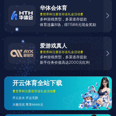
4. 用户行为
禁止用户发布违法信息、扰乱系统运行、侵犯他人权利或进行未
授权营销行为。
5. 知识产权
平台内所有内容归属平台或授权方所有，未经允许不得以任何形
式使用或传播。
6. 服务终止
若用户违反协议条款，平台有权中止或终止账户使用，且无需提
前通知。
7. 免责声明
平台不对因网络问题、第三方系统故障等引发的内容偏差或使用