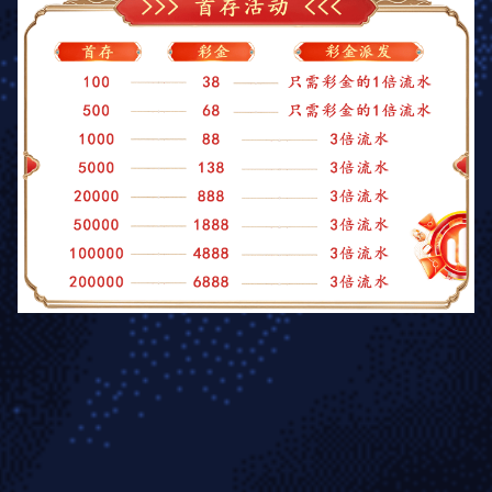
数据合规卓越平台
平台顺利通过 GDPR 与 ISO 多项认证，建立技术安全新标
准。