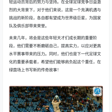
轻运动员背后的努力与坚持。在全球足球竞争日益激
烈的大背景下，对于他们来说，这是一个充满机遇与
挑战的新阶段，各自都有望成为世界级巨星，为国家
队及俱乐部带来荣誉。
未来几年，将会是这些年轻天才们成长期的重要阶
段，他们需要不断磨砺自己，提高实力，以应对更高
水平赛事带来的压力。同时，他们也是下一代足球文
化的重要承载者，希望他们能够肩负起这个重任，在
绿茵场上书写新的传奇故事！