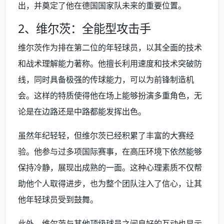
出，并奠定了他在德国国家队未来的重要位置。
2、维尔茨：全能型攻击手
维尔茨作为排在第二位的年轻球员，以其全面的技术
和战术理解能力著称。他擅长利用速度和技术突破防
线，同时具备极强的传球能力，可以为前锋制造机
会。这样的特质使得他在场上能够扮演多重角色，无
论是在边路还是中路都能发挥出色。
虽然年纪轻轻，但维尔茨已经积累了丰富的大赛经
验。他参与过多项国际赛事，在高压环境下依然能够
保持冷静，展现出成熟的一面。这种心理素质不仅帮
助他个人取得进步，也为整个团队注入了信心，让其
他年轻球员受到鼓舞。
此外，维尔茨与其他顶级球员之间良好的互动也显示