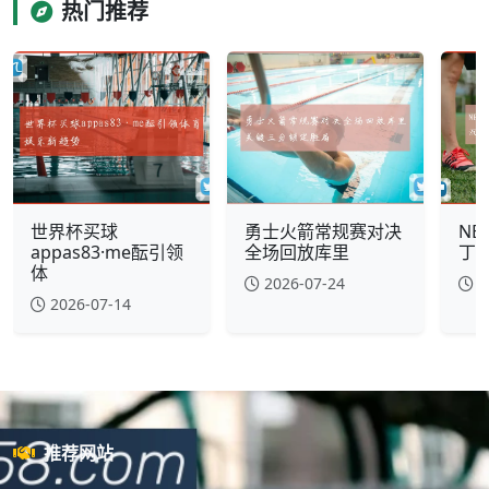
热门推荐
世界杯买球
勇士火箭常规赛对决
NB
appas83·me酝引领
全场回放库里
丁
体
2026-07-24
2
2026-07-14
推荐网站