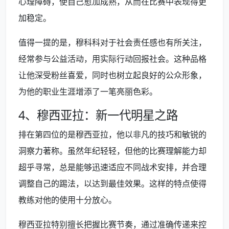
心理障碍，使自己愈加成熟，从而在比赛中表现得更
加稳定。
值得一提的是，穆科科对于社会责任感也有所关注，
经常参与公益活动，用实际行动回报社会。这种品格
让他深受粉丝喜爱，同时也树立起良好的公众形象，
为他的职业生涯增添了一笔亮丽色彩。
4、穆西亚拉：新一代明星之路
排在第四位的是穆西亚拉，他以非凡的技巧和敏锐的
洞察力著称。虽然年纪轻轻，但他的比赛理解能力却
超乎寻常，总是能够迅速适应不同战术安排，并合理
调整自己的踢法，以达到最佳效果。这样的特点使得
教练对他的使用十分放心。
穆西亚拉特别擅长把握比赛节奏，通过准确传递来控