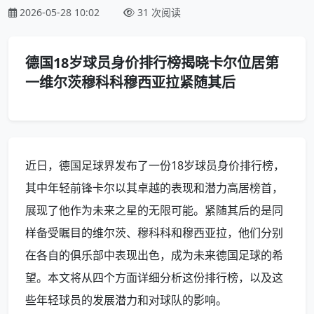
2026-05-28 10:02
31 次阅读
德国18岁球员身价排行榜揭晓卡尔位居第
一维尔茨穆科科穆西亚拉紧随其后
近日，德国足球界发布了一份18岁球员身价排行榜，
其中年轻前锋卡尔以其卓越的表现和潜力高居榜首，
展现了他作为未来之星的无限可能。紧随其后的是同
样备受瞩目的维尔茨、穆科科和穆西亚拉，他们分别
在各自的俱乐部中表现出色，成为未来德国足球的希
望。本文将从四个方面详细分析这份排行榜，以及这
些年轻球员的发展潜力和对球队的影响。