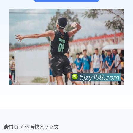
首页
/
体育快讯
/ 正文