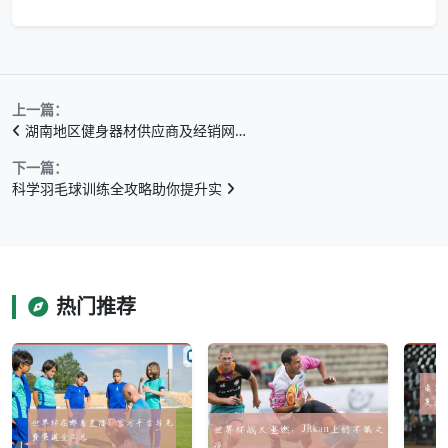
上一篇：
湖南地区健身器材供应商及经销网…
下一篇：
科学羽毛球训练全攻略助你提升实
热门推荐