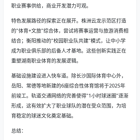
职业赛事供给，商业开发潜力可观。
特色发展路径的探索正在展开。株洲云龙示范区打造
的"体育+文旅"综合体，尝试将赛事运营与旅游消费相
结合；衡阳推动的"校园职业队共建"模式，让中小学
成为职业俱乐部的后备人才基地。这些创新实践正在
重塑湖南职业体育的发展逻辑。
基础设施建设进入快车道。除长沙国际体育中心外，
岳阳、常德等地新建的6座综合性体育馆将于2025年
前竣工。轨道交通网络的完善使得"1小时球迷圈"逐渐
形成，这有效扩大了职业球队的潜在受众范围，为培
育稳定的球迷文化奠定基础。
总结：