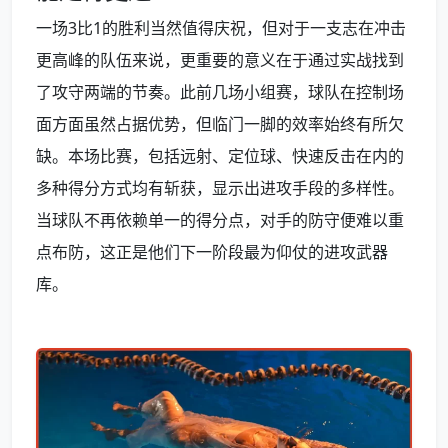
一场3比1的胜利当然值得庆祝，但对于一支志在冲击
更高峰的队伍来说，更重要的意义在于通过实战找到
了攻守两端的节奏。此前几场小组赛，球队在控制场
面方面虽然占据优势，但临门一脚的效率始终有所欠
缺。本场比赛，包括远射、定位球、快速反击在内的
多种得分方式均有斩获，显示出进攻手段的多样性。
当球队不再依赖单一的得分点，对手的防守便难以重
点布防，这正是他们下一阶段最为仰仗的进攻武器
库。