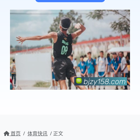
首页
/
体育快讯
/ 正文