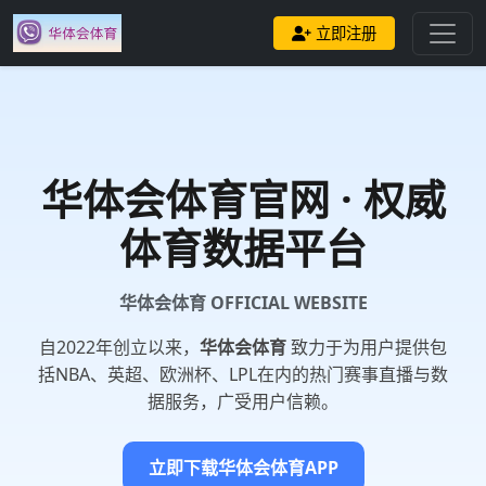
立即注册
华体会体育
官网 · 权威
体育数据平台
华体会体育 OFFICIAL WEBSITE
自2022年创立以来，
华体会体育
致力于为用户提供包
括NBA、英超、欧洲杯、LPL在内的热门赛事直播与数
据服务，广受用户信赖。
立即下载华体会体育APP