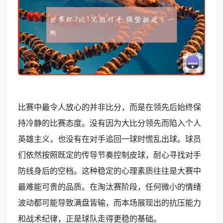
比赛中最令人放心的并非比分，而是在领先后始终保
持冷静的比赛态度。没有因为大比分领先而陷入个人
英雄主义，也没有在对手追回一球时慌乱出球。球员
们依然按照既定的传导节奏控制皮球，耐心寻找对手
防线身后的空档。这种稳定的心理素质往往是大赛中
最难能可贵的品质。在淘汰赛阶段，任何微小的情绪
波动都可能导致满盘皆输，而本场展现出的抗压能力
和战术纪律，正是球队走得更稳的基础。