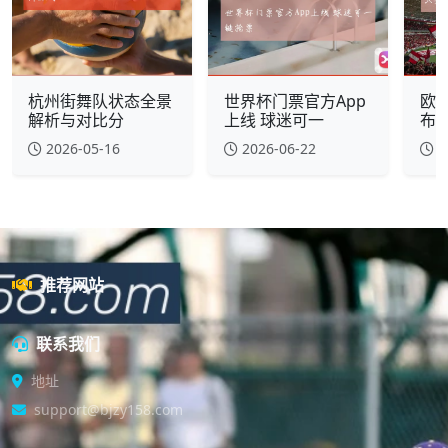
杭州街舞队状态全景
世界杯门票官方App
欧
解析与对比分
上线 球迷可一
布 
2026-05-16
2026-06-22
2
推荐网站
联系我们
地址
support@bjzy158.com