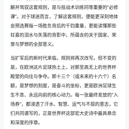
解并驾驭这套规则，是与技战术训练同等重要的“必修
课”。对于球迷而言，了解这套规则，便能更深刻地体
会预选赛每一场胜负背后的千钧重量，更能读懂那些
狂喜的泪水与失落的背影中，所蕴含的关于国家、荣
誉与梦想的全部意义。
当扩军后的新时代来临，规则将再次改写。但不变的
是，在欧洲这片足球热土上，对那至高无上的世界杯
殿堂的向往与争夺。那十三个（或未来的十六个）名
额，是梦想的刻度，是奋斗的坐标，更是欧洲足球生
生不息、永远向前的核心动力。每一张最终发放的“入
场券”，都浸透了汗水、智慧、运气与不屈的意志，它
们共同谱写的，正是世界杯这部宏大史诗中最具悬念
和深度的序章。