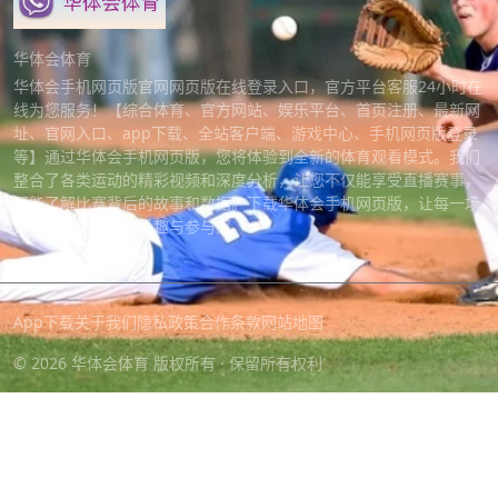
华体会体育
华体会手机网页版官网网页版在线登录入口，官方平台客服24小时在
线为您服务！【综合体育、官方网站、娱乐平台、首页注册、最新网
址、官网入口、app下载、全站客户端、游戏中心、手机网页版登录
等】通过华体会手机网页版，您将体验到全新的体育观看模式。我们
整合了各类运动的精彩视频和深度分析，让您不仅能享受直播赛事，
还能了解比赛背后的故事和数据。下载华体会手机网页版，让每一场
比赛都充满更多的乐趣与参与感。
App下载
关于我们
隐私政策
合作条款
网站地图
© 2026 华体会体育 版权所有 · 保留所有权利