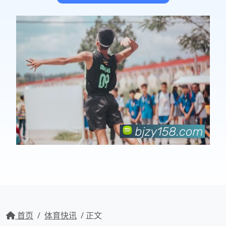
首页
/
体育快讯
/ 正文