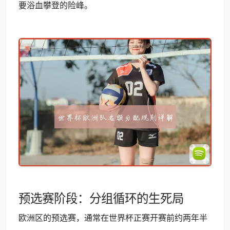
要浴血攀登的险峰。
预选赛阶段：分组循环的生死局
欧洲区的预选赛，通常在世界杯正赛开赛前约两年半