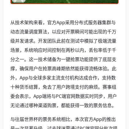
从技术架构来看，官方App采用分布式服务器集群与
动态流量调度算法，以应对开票瞬间可能出现的千万
级并发请求。开发团队此前在测试中模拟了极端流量
场景，系统响应时间控制在两秒以内，丢包率低于千
分之一。这一技术储备为一键抢票功能提供了底层支
撑，确保用户在抢票高峰期依然能获得流畅体验。此
外，App与全球多家主流支付机构达成合作，支持数
十种货币结算，免去了用户跨境支付的麻烦。赛事组
委会表示，App端将与PC端官网数据实时同步，用户
无论通过哪种渠道购票，都能获得一致的票务信息。
与往届世界杯的票务系统相比，本次官方App的推出
是一次显著升级。过去球迷需通过PC端官网分批次提