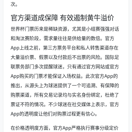
次。
官方渠道成保障 有效遏制黄牛溢价
世界杯门票历来是稀缺资源，尤其是小组赛强强对话
和淘汰赛阶段，需求量往往是供给量的数倍。官方
App上线之前，第三方票务平台和私人转售渠道存在
大量溢价票、假票以及付款后不出票的风险。国际足
联票务部门多次提醒球迷，只有通过官方网站或官方
App购买的门票才能保证入场权益。此次官方App的
推出，从源头上为球迷提供了一个可追溯、有保障的
购票渠道，所有交易记录均与实名身份绑定，杜绝了
票证不符的情况。不少球迷在社交媒体上表示，官方
App的透明度让他们对购票过程更有信心。
在价格透明度方面，官方App严格执行赛事分级定价