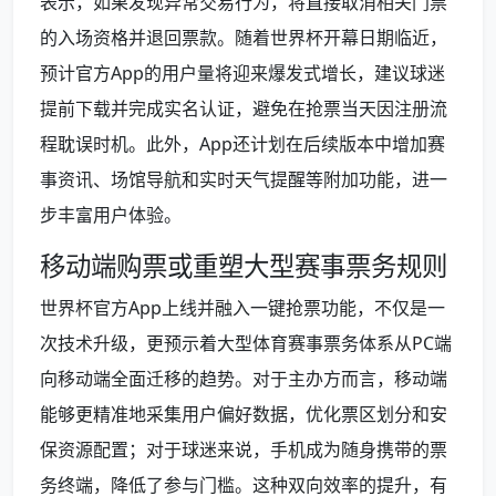
表示，如果发现异常交易行为，将直接取消相关门票
的入场资格并退回票款。随着世界杯开幕日期临近，
预计官方App的用户量将迎来爆发式增长，建议球迷
提前下载并完成实名认证，避免在抢票当天因注册流
程耽误时机。此外，App还计划在后续版本中增加赛
事资讯、场馆导航和实时天气提醒等附加功能，进一
步丰富用户体验。
移动端购票或重塑大型赛事票务规则
世界杯官方App上线并融入一键抢票功能，不仅是一
次技术升级，更预示着大型体育赛事票务体系从PC端
向移动端全面迁移的趋势。对于主办方而言，移动端
能够更精准地采集用户偏好数据，优化票区划分和安
保资源配置；对于球迷来说，手机成为随身携带的票
务终端，降低了参与门槛。这种双向效率的提升，有