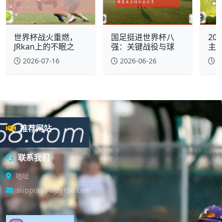
世界杯战火重燃，
国足挺进世界杯八
20
JRkan上的不眠之
强：关键战役与球
主
2026-07-16
2026-06-26
2
推荐网站
联系我们
地址
support@bjzy158.com