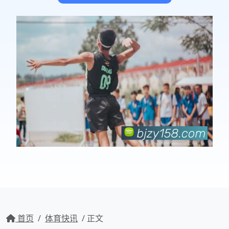
首页
/
体育快讯
/ 正文