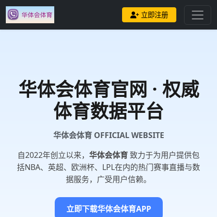
立即注册
华体会体育
官网 · 权威
体育数据平台
华体会体育 OFFICIAL WEBSITE
自2022年创立以来，
华体会体育
致力于为用户提供包
括NBA、英超、欧洲杯、LPL在内的热门赛事直播与数
据服务，广受用户信赖。
立即下载华体会体育APP