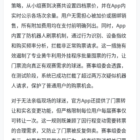
策略，从小组赛到决赛共设置四档票价，并在App内
实时公示各场次余量。用户无需担心被加价或捆绑销
售，所有附加费用均在支付前明确列出。同时，App
内置了防机器人刷票机制，通过行为识别、设备指纹
和购买频率分析，拦截非正常购票请求。这一措施有
效遏制了专业黄牛利用外挂程序批量囤票的行为，让
门票流向真正有观赛需求的球迷。赛事组委会透露，
在测试阶段，系统已成功拦截了超过两万次疑似机器
人请求，保护了普通用户的购票机会。
对于无法亲临现场的球迷，官方App还提供了门票转
让和实名变更功能，但严格限制每位用户每届赛事仅
可转让一次。这一规则既兼顾了因行程变动需要转票
的合理需求，又防止了门票被反复倒卖。赛事组委会