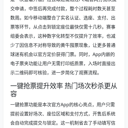
交申请，中签后再完成付款，整个过程耗时数天甚至
数周。如今移动端整合了实名认证、选座、支付、出
票等环节，从点击到锁定座位最快仅需十几秒。赛事
组委会表示，这种数字化转型不仅提升了效率，也减
少了因信息不对称导致的黄牛囤票现象，让更多普通
球迷有机会以官方定价获得门票。同时，App内嵌的
电子票夹功能让用户无需打印纸质票，入场时直接出
示二维码即可核验，进一步简化了观赛流程。
一键抢票提升效率 热门场次秒杀更从
容
一键抢票功能是本次官方App的核心亮点，用户只需
提前设置好场次、座位区域和支付方式，开售后系统
会自动完成提交与锁定。这一机制省去了手动填写信